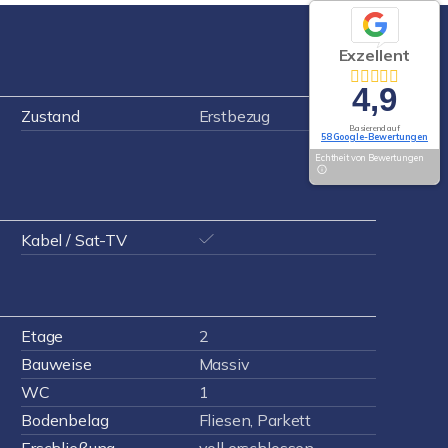
Exzellent
4,9
Zustand
Erstbezug
Basierend auf
58 Google-Bewertungen
Echtheit von Bewertungen
Kabel / Sat-TV
Etage
2
Bauweise
Massiv
WC
1
Bodenbelag
Fliesen, Parkett