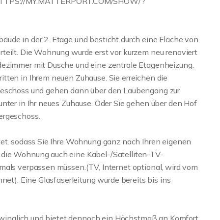
HTTPS://MY.MATTERPORT.COM/SHOW/?
ude in der 2. Etage und besticht durch eine Fläche von
teilt. Die Wohnung wurde erst vor kurzem neu renoviert
dezimmer mit Dusche und eine zentrale Etagenheizung.
tten in Ihrem neuen Zuhause. Sie erreichen die
rgeschoss und gehen dann über den Laubengang zur
unter in Ihr neues Zuhause. Oder Sie gehen über den Hof
ergeschoss.
tet, sodass Sie Ihre Wohnung ganz nach Ihren eigenen
 die Wohnung auch eine Kabel-/Satelliten-TV-
mals verpassen müssen.(TV, Internet optional, wird vom
net). Eine Glasfaserleitung wurde bereits bis ins
schwinglich und bietet dennoch ein Höchstmaß an Komfort