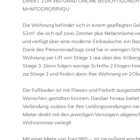
DIREKT ZUR 360 GRAD ONLINE BESICHTIGUNG:
M=MTODRQRRVQU
Die Wohnung befindet sich in einem gepflegten Gebä
52m², die sich auf zwei Zimmer plus Nebenräume ver
und verfügt über eine moderne Einbauküche, ein Ba
Dank des Personenaufzugs sind Sie in wenigen Schri
Wohnung per Lift von Stiege 1 aus über das 4.Obe
Stiege 3. Dann folgen wenige Schritte 2 Etagen hin
zur Stiege 3 und finden dann Ihre Wohnung im 2.Ob
Der Fußboden ist mit Fliesen und Parkett ausgestat
Wünschen gestalten können. Darüber hinaus bietet
Verbindung, sodass Sie Ihre Lieblingssendungen nie
Mieter direkt mit den jeweiligen Versorgern abgerech
Wohnzimmer verlegt!.
Mit einer Miete von Euro 885,-- ist sie äußerst er