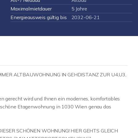
Alt- / Neubau
Altbau
Maximalmietdauer
5 Jahre
Energieausweis gültig bis
2032-06-21
IMMER ALTBAUWOHNUNG IN GEHDISTANZ ZUR U4,U3,
en gerecht wird und Ihnen ein modernes, komfortables
derschöne Etagenwohnung in 1030 Wien genau das
 DIESER SCHÖNEN WOHNUNG! HIER GEHTS GLEICH