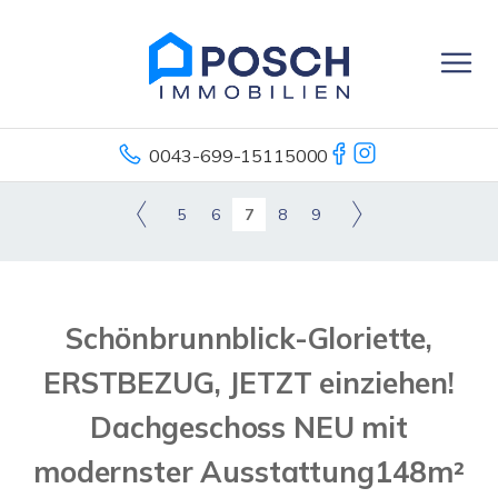
0043-699-15115000
5
6
7
8
9
Schönbrunnblick-Gloriette,
ERSTBEZUG, JETZT einziehen!
Dachgeschoss NEU mit
modernster Ausstattung148m²