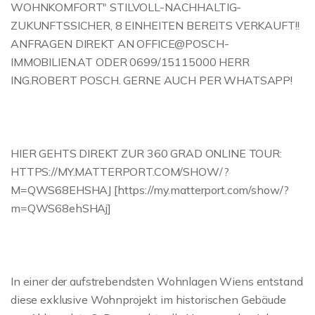
WOHNKOMFORT" STILVOLL-NACHHALTIG-
ZUKUNFTSSICHER, 8 EINHEITEN BEREITS VERKAUFT!!
ANFRAGEN DIREKT AN OFFICE@POSCH-
IMMOBILIEN.AT ODER 0699/15115000 HERR
ING.ROBERT POSCH. GERNE AUCH PER WHATSAPP!
HIER GEHTS DIREKT ZUR 360 GRAD ONLINE TOUR:
HTTPS://MY.MATTERPORT.COM/SHOW/?
M=QWS68EHSHAJ [https://my.matterport.com/show/?
m=QWS68ehSHAj]
In einer der aufstrebendsten Wohnlagen Wiens entstand
diese exklusive Wohnprojekt im historischen Gebäude