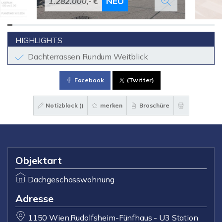
NEU
1.282.000,- €
HIGHLIGHTS
Dachterrassen Rundum Weitblick
Facebook
(Twitter)
Notizblock (
)
merken
Broschüre
Objektart
Dachgeschosswohnung
Adresse
1150 Wien,Rudolfsheim-Fünfhaus - U3 Station