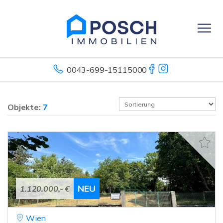
0043-699-15115000
Objekte:
7
NEU
1.120.000,- €
Wien