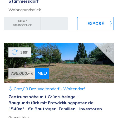
Stammersdorf
Wohngrundstück
619 m²
GRUNDSTÜCK
360°
NEU
795.000,- €
Graz,09.Bez.:Waltendorf - Waltendorf
Zentrumsnähe mit Grünruhelage -
Baugrundstück mit Entwicklungspotenzial -
1540m² - für Bauträger- Familien - Investoren
Grundstück