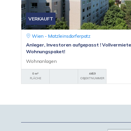
VERKAUFT
Wien - Matzleinsdorferpatz
Anleger, Investoren aufgepasst ! Vollvermiet
Wohnungspaket!
Wohnanlagen
0 m²
4459
FLÄCHE
OBJEKTNUMMER