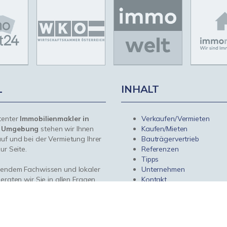
L
INHALT
tenter
Immobilienmakler in
Verkaufen/Vermieten
d Umgebung
stehen wir Ihnen
Kaufen/Mieten
uf und bei der Vermietung Ihrer
Bauträgervertrieb
ur Seite.
Referenzen
Tipps
sendem Fachwissen und lokaler
Unternehmen
beraten wir Sie in allen Fragen
Kontakt
r Haus oder Ihre Wohnung in
Umgebung. Sprechen Sie uns an
für Sie da.