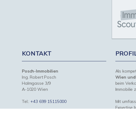
KONTAKT
PROFI
Posch-Immobilien
Als kompe
Ing. Robert Posch
Wien un
Halmgasse 3/9
beim Verka
A-1020 Wien
Immobilie z
Tel.:
+43 699 15115000
Mit umfas
Expertise 
robert@posch-immobilien.at
rund um Ih
www.posch-immobilien.at
Wien und 
- wir sind 