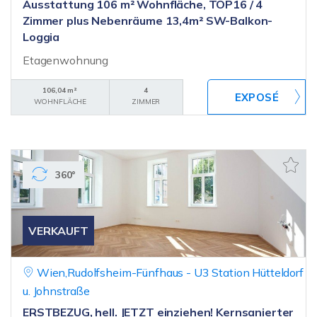
Ausstattung 106 m² Wohnfläche, TOP16 / 4
Zimmer plus Nebenräume 13,4m² SW-Balkon-
Loggia
Etagenwohnung
106,04 m²
4
WOHNFLÄCHE
ZIMMER
360°
VERKAUFT
Wien,Rudolfsheim-Fünfhaus - U3 Station Hütteldorf
u. Johnstraße
ERSTBEZUG, hell. JETZT einziehen! Kernsanierter