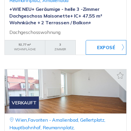
Reumannplatz, Amalienbad
+WIE NEU+ Geräumige - helle 3 -Zimmer
Dachgeschoss Maisonette+ IC+ 47,55 m²
Wohnküche + 2 Terrassen / Balkon+
Dachgeschosswohnung
92,77 m²
3
WOHNFLÄCHE
ZIMMER
VERKAUFT
Wien,Favoriten - Amalienbad, Gellertplatz,
Hauptbahnhof, Reumannplatz,