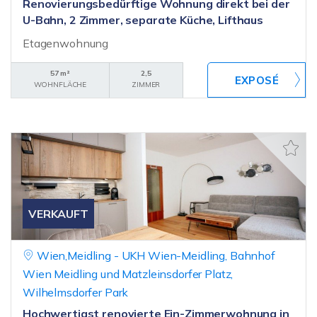
Renovierungsbedürftige Wohnung direkt bei der
U-Bahn, 2 Zimmer, separate Küche, Lifthaus
Etagenwohnung
57 m²
2,5
WOHNFLÄCHE
ZIMMER
VERKAUFT
Wien,Meidling - UKH Wien-Meidling, Bahnhof
Wien Meidling und Matzleinsdorfer Platz,
Wilhelmsdorfer Park
Hochwertigst renovierte Ein-Zimmerwohnung in