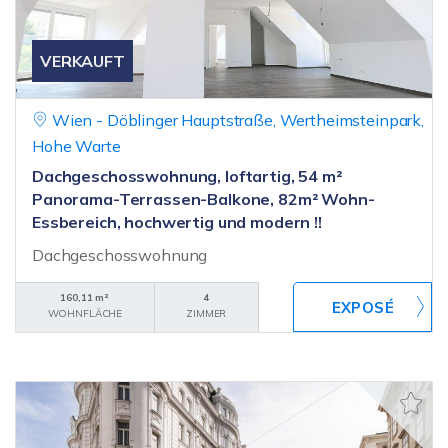
VERKAUFT
Wien - Döblinger Hauptstraße, Wertheimsteinpark,
Hohe Warte
Dachgeschosswohnung, loftartig, 54 m²
Panorama-Terrassen-Balkone, 82m² Wohn-
Essbereich, hochwertig und modern !!
Dachgeschosswohnung
160,11 m²
4
WOHNFLÄCHE
ZIMMER