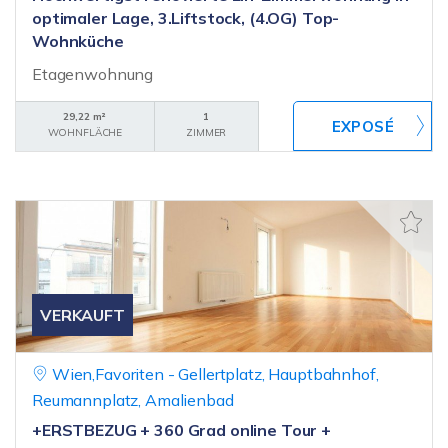
optimaler Lage, 3.Liftstock, (4.OG) Top-
Wohnküche
Etagenwohnung
29,22 m²
1
WOHNFLÄCHE
ZIMMER
VERKAUFT
Wien,Favoriten - Gellertplatz, Hauptbahnhof,
Reumannplatz, Amalienbad
+ERSTBEZUG + 360 Grad online Tour +