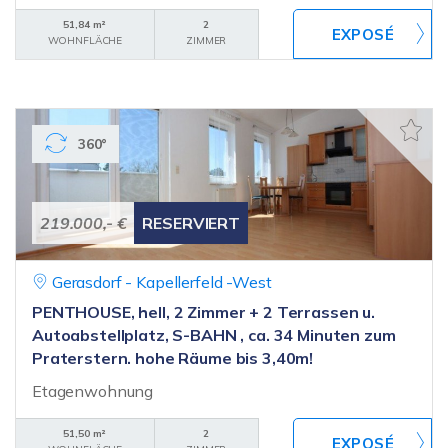
51,84 m²
2
WOHNFLÄCHE
ZIMMER
360°
219.000,- €
RESERVIERT
Gerasdorf - Kapellerfeld -West
PENTHOUSE, hell, 2 Zimmer + 2 Terrassen u.
Autoabstellplatz, S-BAHN , ca. 34 Minuten zum
Praterstern. hohe Räume bis 3,40m!
Etagenwohnung
51,50 m²
2