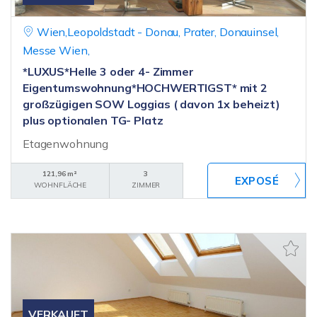
Wien,Leopoldstadt - Donau, Prater, Donauinsel,
Messe Wien,
*LUXUS*Helle 3 oder 4- Zimmer
Eigentumswohnung*HOCHWERTIGST* mit 2
großzügigen SOW Loggias ( davon 1x beheizt)
plus optionalen TG- Platz
Etagenwohnung
121,96 m²
3
WOHNFLÄCHE
ZIMMER
VERKAUFT