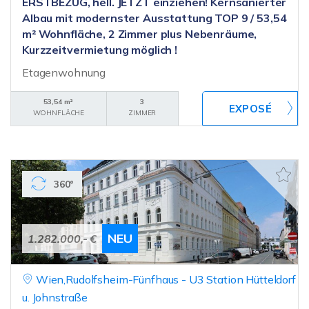
ERSTBEZUG, hell. JETZT einziehen! Kernsanierter
Albau mit modernster Ausstattung TOP 9 / 53,54
m² Wohnfläche, 2 Zimmer plus Nebenräume,
Kurzzeitvermietung möglich !
Etagenwohnung
53,54 m²
3
WOHNFLÄCHE
ZIMMER
360°
NEU
1.282.000,- €
Wien,Rudolfsheim-Fünfhaus - U3 Station Hütteldorf
u. Johnstraße