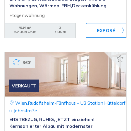
Wohnungen, Wärmep. FBH,Deckenkühlung
Etagenwohnung
75,97 m²
3
WOHNFLÄCHE
ZIMMER
360°
VERKAUFT
Wien,Rudolfsheim-Fünfhaus - U3 Station Hütteldorf
u. Johnstraße
ERSTBEZUG, RUHIG, JETZT einziehen!
Kernsanierter Albau mit modernster