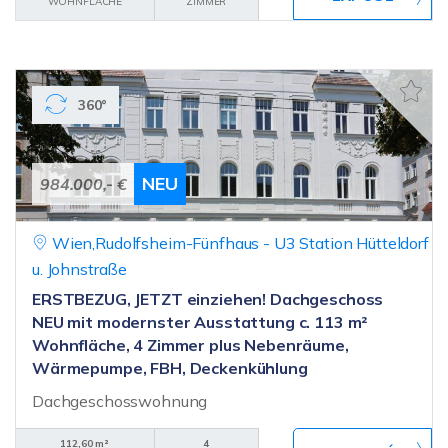
WOHNFLÄCHE
ZIMMER
360°
NEU
984.000,- €
Wien,Rudolfsheim-Fünfhaus - U3 Station Hütteldorf
u. Johnstraße
ERSTBEZUG, JETZT einziehen! Dachgeschoss
NEU mit modernster Ausstattung c. 113 m²
Wohnfläche, 4 Zimmer plus Nebenräume,
Wärmepumpe, FBH, Deckenkühlung
Dachgeschosswohnung
112,60 m²
4