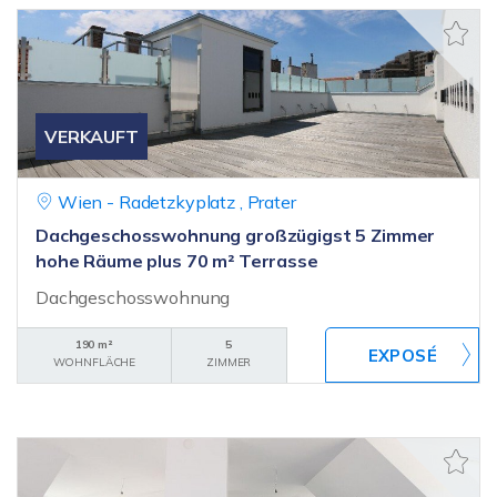
VERKAUFT
Wien - Radetzkyplatz , Prater
Dachgeschosswohnung großzügigst 5 Zimmer
hohe Räume plus 70 m² Terrasse
Dachgeschosswohnung
190 m²
5
WOHNFLÄCHE
ZIMMER