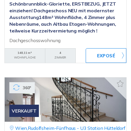
Schönbrunnblick-Gloriette, ERSTBEZUG, JETZT
einziehen! Dachgeschoss NEU mit modernster
Ausstattung148m² Wohnfläche, 4 Zimmer plus
Nebenräume, auch Altbau Etagen-Wohnungen,
teilweise Kurzzeitvermietung möglich !
Dachgeschosswohnung
148,11 m²
4
WOHNFLÄCHE
ZIMMER
360°
VERKAUFT
Wien,Rudolfsheim-Fünfhaus - U3 Station Hütteldorf