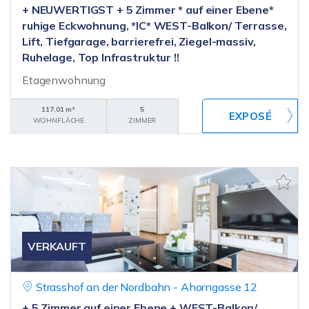
+ NEUWERTIGST + 5 Zimmer * auf einer Ebene*
ruhige Eckwohnung, *IC* WEST-Balkon/ Terrasse,
Lift, Tiefgarage, barrierefrei, Ziegel-massiv,
Ruhelage, Top Infrastruktur !!
Etagenwohnung
117,01 m²
5
WOHNFLÄCHE
ZIMMER
VERKAUFT
Strasshof an der Nordbahn - Ahorngasse 12
+ 5 Zimmer auf einer Ebene + WEST-Balkon/