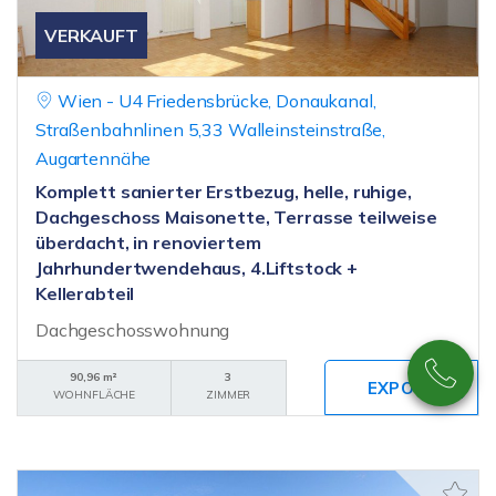
VERKAUFT
Wien - U4 Friedensbrücke, Donaukanal,
Straßenbahnlinen 5,33 Walleinsteinstraße,
Augartennähe
Komplett sanierter Erstbezug, helle, ruhige,
Dachgeschoss Maisonette, Terrasse teilweise
überdacht, in renoviertem
Jahrhundertwendehaus, 4.Liftstock +
Kellerabteil
Dachgeschosswohnung
90,96 m²
3
WOHNFLÄCHE
ZIMMER