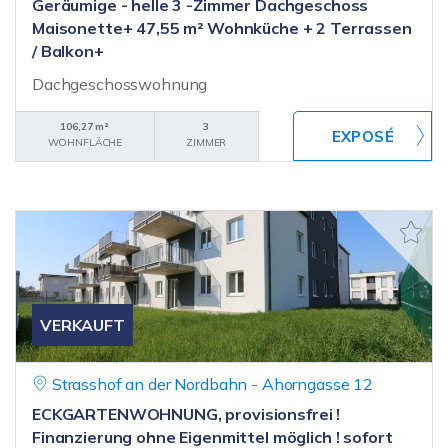
Geräumige - helle 3 -Zimmer Dachgeschoss
Maisonette+ 47,55 m² Wohnküche + 2 Terrassen
/ Balkon+
Dachgeschosswohnung
106,27 m²
3
WOHNFLÄCHE
ZIMMER
VERKAUFT
Strasshof an der Nordbahn - Ahorngasse 12
ECKGARTENWOHNUNG, provisionsfrei !
Finanzierung ohne Eigenmittel möglich ! sofort