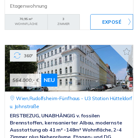
Etagenwohnung
70,95 m²
3
WOHNFLÄCHE
ZIMMER
360°
NEU
564.000,- €
Wien,Rudolfsheim-Fünfhaus - U3 Station Hütteldorf
u. Johnstraße
ERSTBEZUG, UNABHÄNGIG v. fossilen
Brennstoffen, kernsanierter Albau, modernste
Ausstattung ab 41 m² -148m² Wohnfläche, 2-4
Zimmer plus Nebenräume, Etagen- und DG