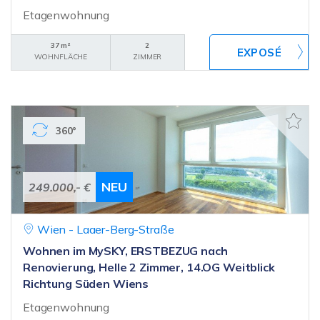
Etagenwohnung
37 m²
2
WOHNFLÄCHE
ZIMMER
360°
NEU
249.000,- €
Wien - Laaer-Berg-Straße
Wohnen im MySKY, ERSTBEZUG nach
Renovierung, Helle 2 Zimmer, 14.OG Weitblick
Richtung Süden Wiens
Etagenwohnung