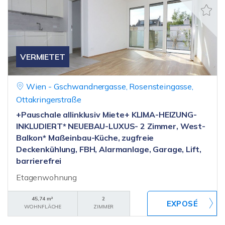
VERMIETET
Wien - Gschwandnergasse, Rosensteingasse,
Ottakringerstraße
+Pauschale allinklusiv Miete+ KLIMA-HEIZUNG-
INKLUDIERT* NEUEBAU-LUXUS- 2 Zimmer, West-
Balkon* Maßeinbau-Küche, zugfreie
Deckenkühlung, FBH, Alarmanlage, Garage, Lift,
barrierefrei
Etagenwohnung
45,74 m²
2
WOHNFLÄCHE
ZIMMER