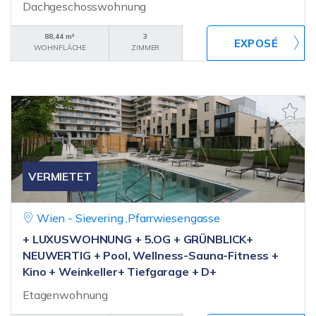
Dachgeschosswohnung
88,44 m²
3
WOHNFLÄCHE
ZIMMER
VERMIETET
Wien - Sievering ,Pfarrwiesengasse
+ LUXUSWOHNUNG + 5.OG + GRÜNBLICK+
NEUWERTIG + Pool, Wellness-Sauna-Fitness +
Kino + Weinkeller+ Tiefgarage + D+
Etagenwohnung