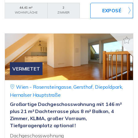
44,41 m²
2
WOHNFLÄCHE
ZIMMER
VERMIETET
Wien - Rosensteingasse, Gersthof, Diepoldpark,
Hernalser Hauptstraße
Großartige Dachgeschosswohnung mit 146 m²
plus 21 m² Dachterrasse plus 8 m² Balkon, 4
Zimmer, KLIMA, großer Vorraum,
Tiefgaragenplatz optional !
Dachgeschosswohnung