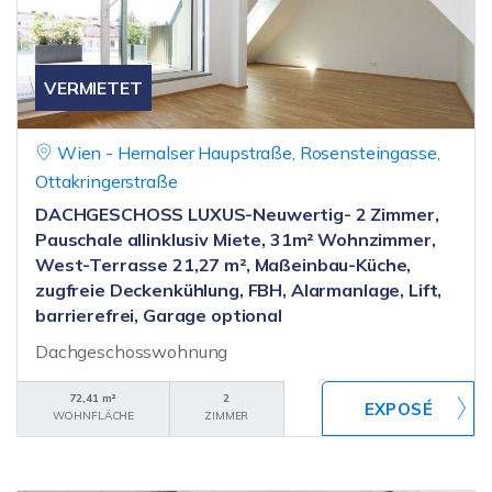
VERMIETET
Wien - Hernalser Haupstraße, Rosensteingasse,
Ottakringerstraße
DACHGESCHOSS LUXUS-Neuwertig- 2 Zimmer,
Pauschale allinklusiv Miete, 31m² Wohnzimmer,
West-Terrasse 21,27 m², Maßeinbau-Küche,
zugfreie Deckenkühlung, FBH, Alarmanlage, Lift,
barrierefrei, Garage optional
Dachgeschosswohnung
72,41 m²
2
WOHNFLÄCHE
ZIMMER