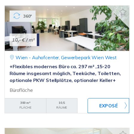
360°
10,- €
/ m²
Wien - Auhofcenter, Gewerbepark Wien West
+Flexibles modernes Büro ca. 297 m² ,15-20
Räume insgesamt möglich, Teeküche, Toiletten,
optionale PKW Stellplätze, optionaler Keller+
Bürofläche
300 m²
10,5
FLÄCHE
RÄUME