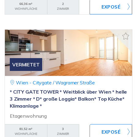
66,36 m²
2
WOHNFLÄCHE
ZIMMER
VERMIETET
Wien - Citygate / Wagramer Straße
* CITY GATE TOWER * Weitblick über Wien * helle
3 Zimmer * D* große Loggia* Balkon* Top Küche*
Klimaanlage *
Etagenwohnung
81,52 m²
3
WOHNFLÄCHE
ZIMMER