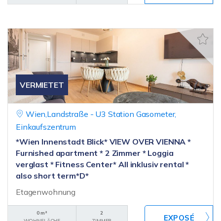
VERMIETET
Wien,Landstraße - U3 Station Gasometer,
Einkaufszentrum
*Wien Innenstadt Blick* VIEW OVER VIENNA *
Furnished apartment * 2 Zimmer * Loggia
verglast * Fitness Center* All inklusiv rental *
also short term*D*
Etagenwohnung
0 m²
2
WOHNFLÄCHE
ZIMMER