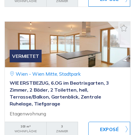
WOHNFLÄCHE
ZIMMER
VERMIETET
Wien - Wien Mitte, Stadtpark
WIE ERSTBEZUG, 6.OG im Beatrixgarten, 3
Zimmer, 2 Bäder, 2 Toiletten, hell,
Terrasse/Balkon, Gartenblick, Zentrale
Ruhelage, Tiefgarage
Etagenwohnung
103 m²
3
WOHNFLÄCHE
ZIMMER