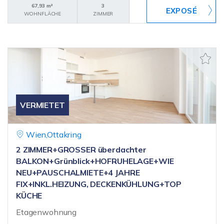
67,93 m²
3
WOHNFLÄCHE
ZIMMER
VERMIETET
Wien,Ottakring
2 ZIMMER+GROSSER überdachter
BALKON+Grünblick+HOFRUHELAGE+WIE
NEU+PAUSCHALMIETE+4 JAHRE
FIX+INKL.HEIZUNG, DECKENKÜHLUNG+TOP
KÜCHE
Etagenwohnung