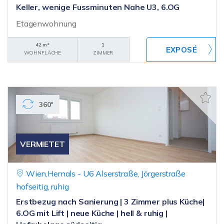
Keller, wenige Fussminuten Nahe U3, 6.OG
Etagenwohnung
42 m²
1
WOHNFLÄCHE
ZIMMER
360°
VERMIETET
Wien,Hernals - U6 Alserstraße, Jörgerstraße
hofseitig, ruhig
Erstbezug nach Sanierung | 3 Zimmer plus Küche|
6.OG mit Lift | neue Küche | hell & ruhig |