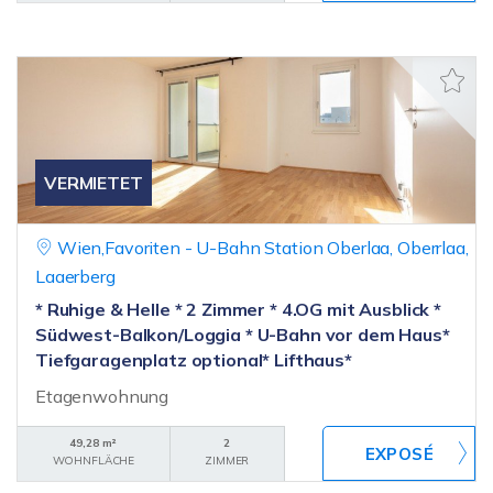
VERMIETET
Wien,Favoriten - U-Bahn Station Oberlaa, Oberrlaa,
Laaerberg
* Ruhige & Helle * 2 Zimmer * 4.OG mit Ausblick *
Südwest-Balkon/Loggia * U-Bahn vor dem Haus*
Tiefgaragenplatz optional* Lifthaus*
Etagenwohnung
49,28 m²
2
WOHNFLÄCHE
ZIMMER