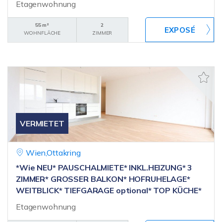
Etagenwohnung
55 m²
2
WOHNFLÄCHE
ZIMMER
VERMIETET
Wien,Ottakring
*Wie NEU* PAUSCHALMIETE* INKL.HEIZUNG* 3
ZIMMER* GROSSER BALKON* HOFRUHELAGE*
WEITBLICK* TIEFGARAGE optional* TOP KÜCHE*
Etagenwohnung