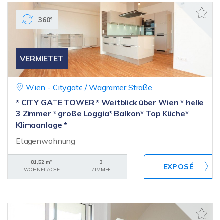
360°
VERMIETET
Wien - Citygate / Wagramer Straße
* CITY GATE TOWER * Weitblick über Wien * helle
3 Zimmer * große Loggia* Balkon* Top Küche*
Klimaanlage *
Etagenwohnung
81,52 m²
3
WOHNFLÄCHE
ZIMMER