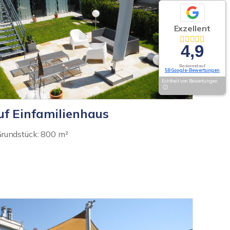
Exzellent
4,9
Basierend auf
58 Google-Bewertungen
Echtheit von Bewertungen
uf Einfamilienhaus
Grundstück: 800 m²