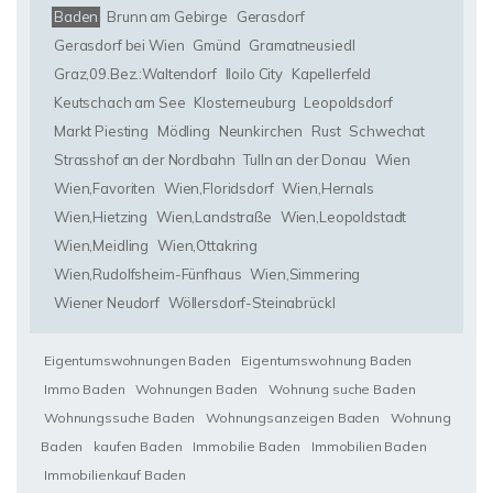
Baden
Brunn am Gebirge
Gerasdorf
Gerasdorf bei Wien
Gmünd
Gramatneusiedl
Graz,09.Bez.:Waltendorf
Iloilo City
Kapellerfeld
Keutschach am See
Klosterneuburg
Leopoldsdorf
Markt Piesting
Mödling
Neunkirchen
Rust
Schwechat
Strasshof an der Nordbahn
Tulln an der Donau
Wien
Wien,Favoriten
Wien,Floridsdorf
Wien,Hernals
Wien,Hietzing
Wien,Landstraße
Wien,Leopoldstadt
Wien,Meidling
Wien,Ottakring
Wien,Rudolfsheim-Fünfhaus
Wien,Simmering
Wiener Neudorf
Wöllersdorf-Steinabrückl
Eigentumswohnungen Baden
Eigentumswohnung Baden
Immo Baden
Wohnungen Baden
Wohnung suche Baden
Wohnungssuche Baden
Wohnungsanzeigen Baden
Wohnung
Baden
kaufen Baden
Immobilie Baden
Immobilien Baden
Immobilienkauf Baden