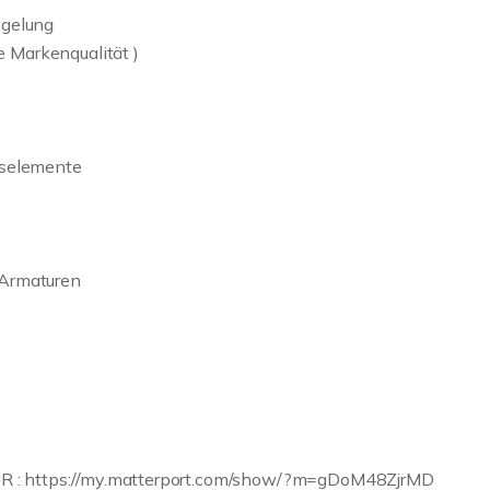
egelung
 Markenqualität )
gselemente
 Armaturen
 : https://my.matterport.com/show/?m=gDoM48ZjrMD