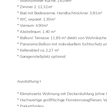
* Wohnzimmer-Küche: 24,04m²
* Zimmer 2: 12,32m²
* Bad mit Badewanne, Handtuchtrockner: 3,81m²
* WC, separat: 1,30m²
* Vorraum: 4,90m²
* Abstellraum: 1,40 m²
* Balkon/ Terrasse: 11,85 m² direkt von Wohnküche 
* Panorama Balkon mit individuellem Sichtschutz 
* Kellerabteil ca. 2,27 m²
* Garagenstellplatz optional
Ausstattung:+
* Klimatisierte Wohnung mit Deckenkühlung (ohne l
* Hochwertige großflächige Feinsteinzeugfliesen, 
* Parkettböden