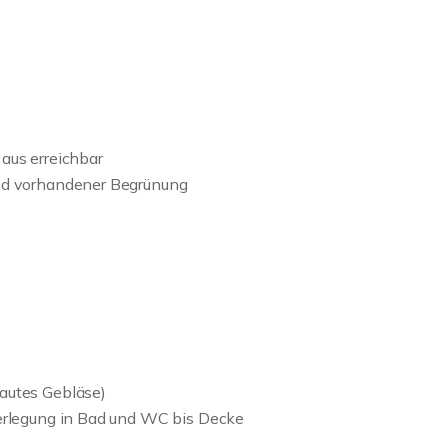
aus erreichbar
und vorhandener Begrünung
autes Gebläse)
Verlegung in Bad und WC bis Decke