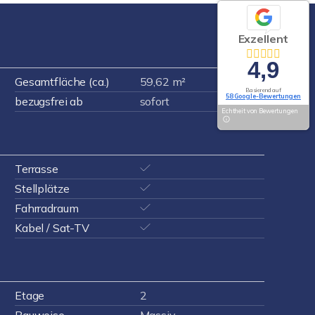
Exzellent
4,9
Gesamtfläche (ca.)
59,62 m²
Basierend auf
58 Google-Bewertungen
bezugsfrei ab
sofort
Echtheit von Bewertungen
Terrasse
Stellplätze
Fahrradraum
Kabel / Sat-TV
Etage
2