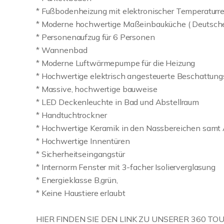
* Fußbodenheizung mit elektronischer Temperaturr
* Moderne hochwertige Maßeinbauküche ( Deutsche
* Personenaufzug für 6 Personen
* Wannenbad
* Moderne Luftwärmepumpe für die Heizung
* Hochwertige elektrisch angesteuerte Beschattun
* Massive, hochwertige bauweise
* LED Deckenleuchte in Bad und Abstellraum
* Handtuchtrockner
* Hochwertige Keramik in den Nassbereichen samt
* Hochwertige Innentüren
* Sicherheitseingangstür
* Internorm Fenster mit 3-facher Isolierverglasung
* Energieklasse B,grün,
* Keine Haustiere erlaubt
HIER FINDEN SIE DEN LINK ZU UNSERER 360 TOUR