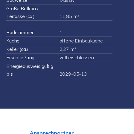
Bauweise
Massiv
Größe Balkon /
Terrasse (ca.)
11,85 m²
Badezimmer
1
Küche
offene Einbauküche
Keller (ca.)
2,27 m²
Erschließung
voll erschlossen
Energieausweis gültig
bis
2029-05-13
Ansprechpartner