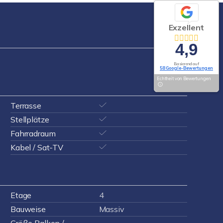
Exzellent
4,9
Basierend auf
58 Google-Bewertungen
Echtheit von Bewertungen
Terrasse
Stellplätze
Fahrradraum
Kabel / Sat-TV
Etage
4
Bauweise
Massiv