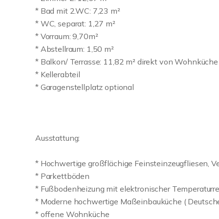
* Bad mit 2.WC: 7,23 m²
* WC, separat: 1,27 m²
* Vorraum: 9,70m²
* Abstellraum: 1,50 m²
* Balkon/ Terrasse: 11,82 m² direkt von Wohnküche 
* Kellerabteil
* Garagenstellplatz optional
Ausstattung:
* Hochwertige großflächige Feinsteinzeugfliesen, 
* Parkettböden
* Fußbodenheizung mit elektronischer Temperaturr
* Moderne hochwertige Maßeinbauküche ( Deutsche 
* offene Wohnküche