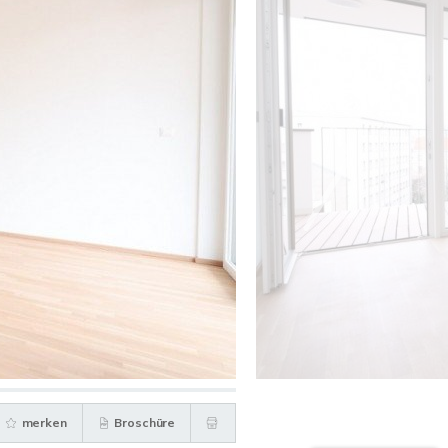
merken
Broschüre