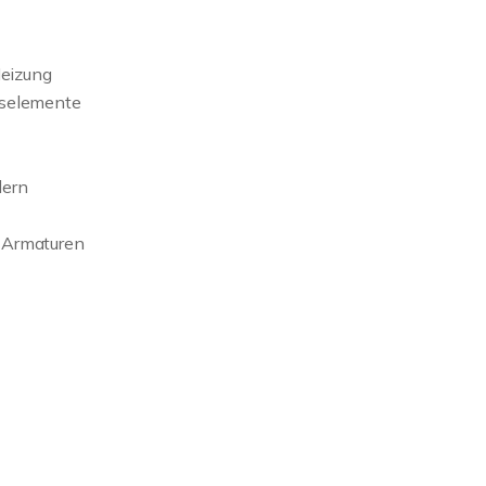
eizung
gselemente
dern
 Armaturen