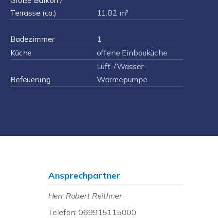
Größe Balkon /
Terrasse (ca.)
11,82 m²
Badezimmer
1
Küche
offene Einbauküche
Luft-/Wasser-
Befeuerung
Wärmepumpe
Ansprechpartner
Herr Robert Reithner
Telefon: 069915115000