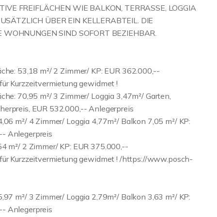
TIVE FREIFLÄCHEN WIE BALKON, TERRASSE, LOGGIA
ÄTZLICH ÜBER EIN KELLERABTEIL. DIE
IE WOHNUNGEN SIND SOFORT BEZIEHBAR.
äche: 53,18 m²/ 2 Zimmer/ KP: EUR 362.000,--
für Kurzzeitvermietung gewidmet !
äche: 70,95 m²/ 3 Zimmer/ Loggia 3,47m²/ Garten,
herpreis, EUR 532.000,-- Anlegerpreis
4,06 m²/ 4 Zimmer/ Loggia 4,77m²/ Balkon 7,05 m²/ KP:
-- Anlegerpreis
,54 m²/ 2 Zimmer/ KP: EUR 375.000,--
für Kurzzeitvermietung gewidmet ! /https://www.posch-
5,97 m²/ 3 Zimmer/ Loggia 2,79m²/ Balkon 3,63 m²/ KP:
-- Anlegerpreis