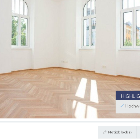
HIGHLI
Hochwe
Notizblock (
)