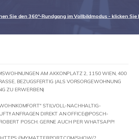
nen Sie den 360°-Rundgang im Vollbildmodus - klicken Sie 
UMSWOHNUNGEN AM AKKONPLATZ 2, 1150 WIEN, 400
RASSE, BEZUGSFERTIG (ALS VORSORGEWOHNUNG
NG ZU ERWERBEN)
 WOHNKOMFORT" STILVOLL-NACHHALTIG-
AUFT!! ANFRAGEN DIREKT AN OFFICE@POSCH-
G.ROBERT POSCH. GERNE AUCH PER WHATSAPP!
R:HTTPS://MY.MATTERPORT.COM/SHOW/?