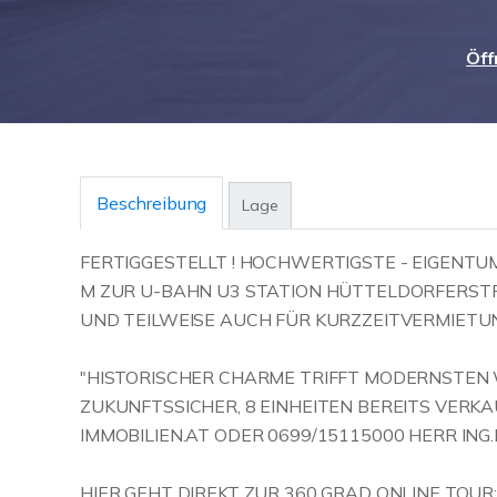
Öff
Beschreibung
Lage
FERTIGGESTELLT ! HOCHWERTIGSTE - EIGENT
M ZUR U-BAHN U3 STATION HÜTTELDORFERST
UND TEILWEISE AUCH FÜR KURZZEITVERMIETU
"HISTORISCHER CHARME TRIFFT MODERNSTEN
ZUKUNFTSSICHER, 8 EINHEITEN BEREITS VERK
IMMOBILIEN.AT ODER 0699/15115000 HERR IN
HIER GEHT DIREKT ZUR 360 GRAD ONLINE TOU