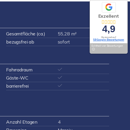
Exzellent
4,9
Gesamtfläche (ca.)
55,28 m²
Basierend auf
58 Google-Bewertungen
bezugsfrei ab
sofort
Echtheit von Bewertungen
Fahrradraum
Gäste-WC
barrierefrei
Anzahl Etagen
4