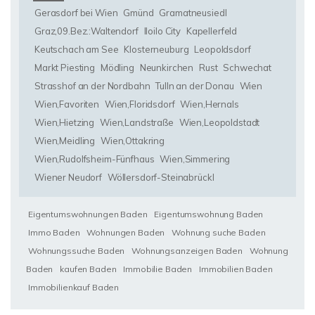
Gerasdorf bei Wien
Gmünd
Gramatneusiedl
Graz,09.Bez.:Waltendorf
Iloilo City
Kapellerfeld
Keutschach am See
Klosterneuburg
Leopoldsdorf
Markt Piesting
Mödling
Neunkirchen
Rust
Schwechat
Strasshof an der Nordbahn
Tulln an der Donau
Wien
Wien,Favoriten
Wien,Floridsdorf
Wien,Hernals
Wien,Hietzing
Wien,Landstraße
Wien,Leopoldstadt
Wien,Meidling
Wien,Ottakring
Wien,Rudolfsheim-Fünfhaus
Wien,Simmering
Wiener Neudorf
Wöllersdorf-Steinabrückl
Eigentumswohnungen Baden
Eigentumswohnung Baden
Immo Baden
Wohnungen Baden
Wohnung suche Baden
Wohnungssuche Baden
Wohnungsanzeigen Baden
Wohnung
Baden
kaufen Baden
Immobilie Baden
Immobilien Baden
Immobilienkauf Baden