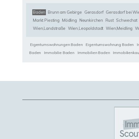
Baden
Brunn am Gebirge
Gerasdorf
Gerasdorf bei Wi
Markt Piesting
Mödling
Neunkirchen
Rust
Schwechat
Wien,Landstraße
Wien,Leopoldstadt
Wien,Meidling
W
Eigentumswohnungen Baden
Eigentumswohnung Baden
Baden
Immobilie Baden
Immobilien Baden
Immobilienka