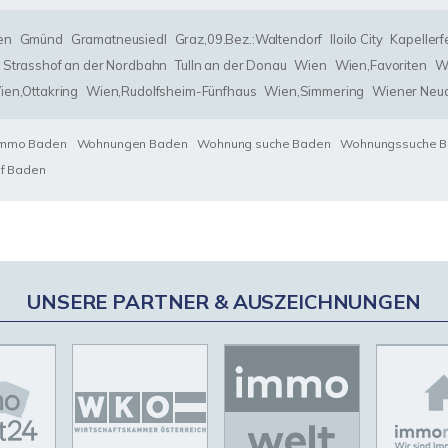
en
Gmünd
Gramatneusiedl
Graz,09.Bez.:Waltendorf
Iloilo City
Kapellerf
Strasshof an der Nordbahn
Tulln an der Donau
Wien
Wien,Favoriten
Wi
ien,Ottakring
Wien,Rudolfsheim-Fünfhaus
Wien,Simmering
Wiener Neud
Immo Baden
Wohnungen Baden
Wohnung suche Baden
Wohnungssuche 
uf Baden
UNSERE PARTNER & AUSZEICHNUNGEN