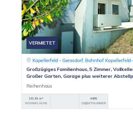
VERMIETET
Kapellerfeld - Gerasdorf, Bahnhof Kapellerfeld
Großzügiges Familienhaus, 5 Zimmer, Vollkell
Großer Garten, Garage plus weiterer Abstellp
Reihenhaus
131,81 m²
6495
WOHNFLÄCHE
OBJEKTNUMMER