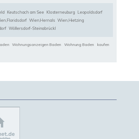
eld
Keutschach am See
Klosterneuburg
Leopoldsdorf
en,Floridsdorf
Wien,Hernals
Wien,Hietzing
orf
Wöllersdorf-Steinabrückl
Baden
Wohnungsanzeigen Baden
Wohnung Baden
kaufen