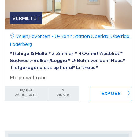
VERMIETET
Wien,Favoriten - U-Bahn Station Oberlaa, Oberrlaa,
Laaerberg
* Ruhige & Helle * 2 Zimmer * 4.OG mit Ausblick *
Südwest-Balkon/Loggia * U-Bahn vor dem Haus*
Tiefgaragenplatz optional* Lifthaus*
Etagenwohnung
49,28 m²
2
WOHNFLÄCHE
ZIMMER