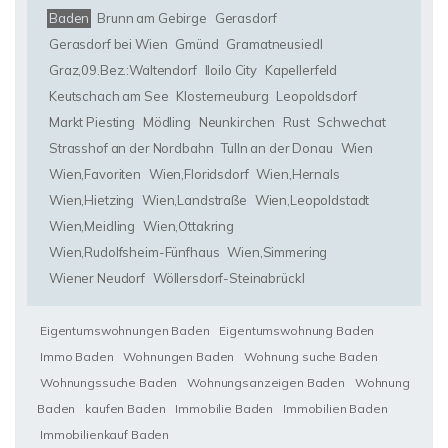
Baden
Brunn am Gebirge
Gerasdorf
Gerasdorf bei Wien
Gmünd
Gramatneusiedl
Graz,09.Bez.:Waltendorf
Iloilo City
Kapellerfeld
Keutschach am See
Klosterneuburg
Leopoldsdorf
Markt Piesting
Mödling
Neunkirchen
Rust
Schwechat
Strasshof an der Nordbahn
Tulln an der Donau
Wien
Wien,Favoriten
Wien,Floridsdorf
Wien,Hernals
Wien,Hietzing
Wien,Landstraße
Wien,Leopoldstadt
Wien,Meidling
Wien,Ottakring
Wien,Rudolfsheim-Fünfhaus
Wien,Simmering
Wiener Neudorf
Wöllersdorf-Steinabrückl
Eigentumswohnungen Baden
Eigentumswohnung Baden
Immo Baden
Wohnungen Baden
Wohnung suche Baden
Wohnungssuche Baden
Wohnungsanzeigen Baden
Wohnung
Baden
kaufen Baden
Immobilie Baden
Immobilien Baden
Immobilienkauf Baden