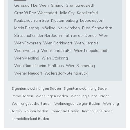
Gerasdorf bei Wien
Gmünd
Gramatneusiedl
Graz,09.Bez.:Waltendorf
Iloilo City
Kapellerfeld
Keutschach am See
Klosterneuburg
Leopoldsdorf
Markt Piesting
Mödling
Neunkirchen
Rust
Schwechat
Strasshof an der Nordbahn
Tulln an der Donau
Wien
Wien,Favoriten
Wien,Floridsdorf
Wien,Hernals
Wien,Hietzing
Wien,Landstraße
Wien,Leopoldstadt
Wien,Meidling
Wien,Ottakring
Wien,Rudolfsheim-Fünfhaus
Wien,Simmering
Wiener Neudorf
Wöllersdorf-Steinabrückl
Eigentumswohnungen Baden
Eigentumswohnung Baden
Immo Baden
Wohnungen Baden
Wohnung suche Baden
Wohnungssuche Baden
Wohnungsanzeigen Baden
Wohnung
Baden
kaufen Baden
Immobilie Baden
Immobilien Baden
Immobilienkauf Baden