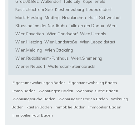
Graz,09.Bez.:Waltendorf
Iloilo City
Kapellerfeld
Keutschach am See
Klosterneuburg
Leopoldsdorf
Markt Piesting
Mödling
Neunkirchen
Rust
Schwechat
Strasshof an der Nordbahn
Tulln an der Donau
Wien
Wien,Favoriten
Wien,Floridsdorf
Wien,Hernals
Wien,Hietzing
Wien,Landstraße
Wien,Leopoldstadt
Wien,Meidling
Wien,Ottakring
Wien,Rudolfsheim-Fünfhaus
Wien,Simmering
Wiener Neudorf
Wöllersdorf-Steinabrückl
Eigentumswohnungen Baden
Eigentumswohnung Baden
Immo Baden
Wohnungen Baden
Wohnung suche Baden
Wohnungssuche Baden
Wohnungsanzeigen Baden
Wohnung
Baden
kaufen Baden
Immobilie Baden
Immobilien Baden
Immobilienkauf Baden