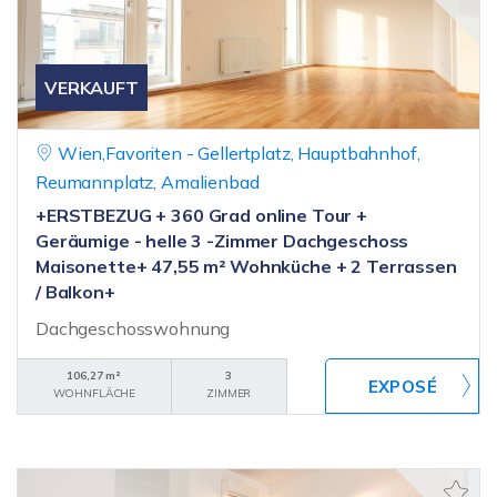
VERKAUFT
Wien,Favoriten - Gellertplatz, Hauptbahnhof,
Reumannplatz, Amalienbad
+ERSTBEZUG + 360 Grad online Tour +
Geräumige - helle 3 -Zimmer Dachgeschoss
Maisonette+ 47,55 m² Wohnküche + 2 Terrassen
/ Balkon+
Dachgeschosswohnung
106,27 m²
3
WOHNFLÄCHE
ZIMMER