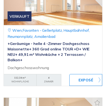
VERKAUFT
Wien,Favoriten - Gellertplatz, Hauptbahnhof,
Reumannplatz, Amalienbad
+Geräumige - helle 4 -Zimmer Dachgeschoss
Maisonette+ 360 Grad online TOUR +D+ WIE
NEU+ 49,91 m² Wohnküche + 2 Terrassen /
Balkon+
Dachgeschosswohnung
112,34 m²
4
WOHNFLÄCHE
ZIMMER