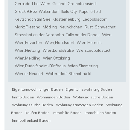
Gerasdorf bei Wien
Gmünd
Gramatneusiedl
Graz,09.Bez.:Waltendorf
Iloilo City
Kapellerfeld
Keutschach am See
Klosterneuburg
Leopoldsdorf
Markt Piesting
Mödling
Neunkirchen
Rust
Schwechat
Strasshof an der Nordbahn
Tulln an der Donau
Wien
Wien,Favoriten
Wien,Floridsdorf
Wien,Hernals
Wien,Hietzing
Wien,Landstraße
Wien,Leopoldstadt
Wien,Meidling
Wien,Ottakring
Wien,Rudolfsheim-Fünfhaus
Wien,Simmering
Wiener Neudorf
Wöllersdorf-Steinabrückl
Eigentumswohnungen Baden
Eigentumswohnung Baden
Immo Baden
Wohnungen Baden
Wohnung suche Baden
Wohnungssuche Baden
Wohnungsanzeigen Baden
Wohnung
Baden
kaufen Baden
Immobilie Baden
Immobilien Baden
Immobilienkauf Baden