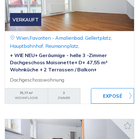
VERKAUFT
Wien,Favoriten - Amalienbad, Gellertplatz,
Hauptbahnhof, Reumannplatz,
+ WIE NEU+ Geräumige - helle 3 -Zimmer
Dachgeschoss Maisonette+ D+ 47,55 m²
Wohnküche + 2 Terrassen / Balkon+
Dachgeschosswohnung
75,77 m²
3
WOHNFLÄCHE
ZIMMER