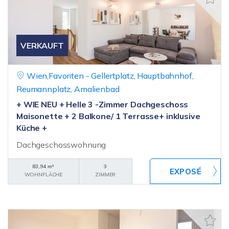
VERKAUFT
Wien,Favoriten - Gellertplatz, Hauptbahnhof,
Reumannplatz, Amalienbad
+ WIE NEU + Helle 3 -Zimmer Dachgeschoss
Maisonette + 2 Balkone/ 1 Terrasse+ inklusive
Küche +
Dachgeschosswohnung
83,94 m²
3
WOHNFLÄCHE
ZIMMER