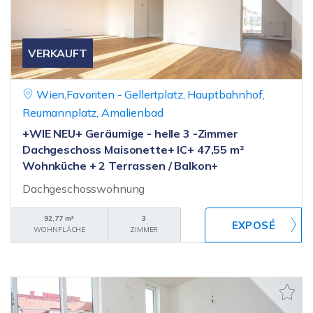
VERKAUFT
Wien,Favoriten - Gellertplatz, Hauptbahnhof,
Reumannplatz, Amalienbad
+WIE NEU+ Geräumige - helle 3 -Zimmer
Dachgeschoss Maisonette+ IC+ 47,55 m²
Wohnküche + 2 Terrassen / Balkon+
Dachgeschosswohnung
92,77 m²
3
WOHNFLÄCHE
ZIMMER