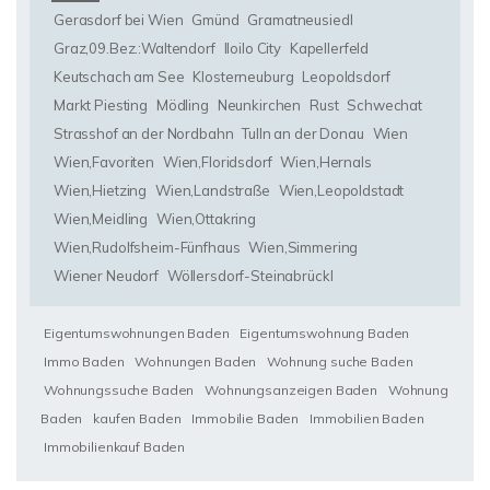
Gerasdorf bei Wien
Gmünd
Gramatneusiedl
Graz,09.Bez.:Waltendorf
Iloilo City
Kapellerfeld
Keutschach am See
Klosterneuburg
Leopoldsdorf
Markt Piesting
Mödling
Neunkirchen
Rust
Schwechat
Strasshof an der Nordbahn
Tulln an der Donau
Wien
Wien,Favoriten
Wien,Floridsdorf
Wien,Hernals
Wien,Hietzing
Wien,Landstraße
Wien,Leopoldstadt
Wien,Meidling
Wien,Ottakring
Wien,Rudolfsheim-Fünfhaus
Wien,Simmering
Wiener Neudorf
Wöllersdorf-Steinabrückl
Eigentumswohnungen Baden
Eigentumswohnung Baden
Immo Baden
Wohnungen Baden
Wohnung suche Baden
Wohnungssuche Baden
Wohnungsanzeigen Baden
Wohnung
Baden
kaufen Baden
Immobilie Baden
Immobilien Baden
Immobilienkauf Baden