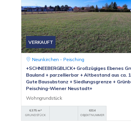
VERKAUFT
Neunkirchen - Peisching
+SCHNEEBERGBLICK+ Großzügiges Ebenes Gru
Bauland + parzellierbar + Altbestand aus ca. 
Gute Bausubstanz + Siedlungsgrenze + Grünb
Peisching-Wiener Neustadt+
Wohngrundstück
6.375 m²
6314
GRUNDSTÜCK
OBJEKTNUMMER