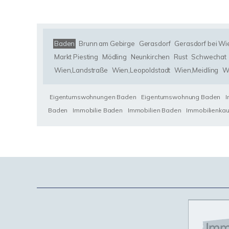
Baden
Brunn am Gebirge
Gerasdorf
Gerasdorf bei Wi
Markt Piesting
Mödling
Neunkirchen
Rust
Schwechat
Wien,Landstraße
Wien,Leopoldstadt
Wien,Meidling
W
Eigentumswohnungen Baden
Eigentumswohnung Baden
Baden
Immobilie Baden
Immobilien Baden
Immobilienka