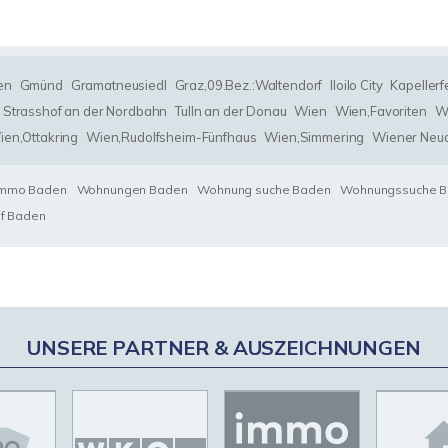
en
Gmünd
Gramatneusiedl
Graz,09.Bez.:Waltendorf
Iloilo City
Kapellerf
Strasshof an der Nordbahn
Tulln an der Donau
Wien
Wien,Favoriten
Wi
ien,Ottakring
Wien,Rudolfsheim-Fünfhaus
Wien,Simmering
Wiener Neud
Immo Baden
Wohnungen Baden
Wohnung suche Baden
Wohnungssuche 
uf Baden
UNSERE PARTNER & AUSZEICHNUNGEN