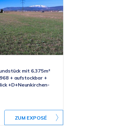
ndstück mit 6.375m²
1968 + aufstockbar +
lick +D+Neunkirchen-
ZUM EXPOSÉ