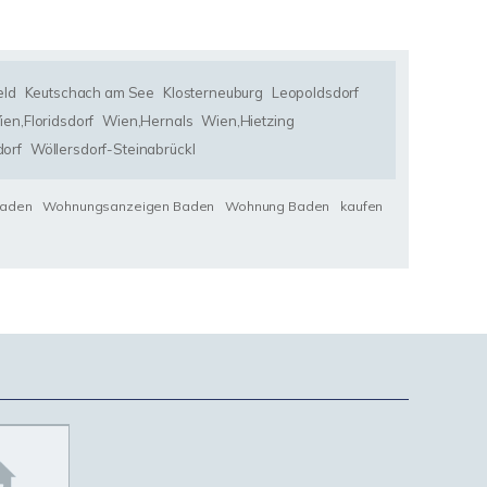
eld
Keutschach am See
Klosterneuburg
Leopoldsdorf
en,Floridsdorf
Wien,Hernals
Wien,Hietzing
orf
Wöllersdorf-Steinabrückl
Baden
Wohnungsanzeigen Baden
Wohnung Baden
kaufen