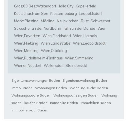
Graz,09.Bez.:Waltendorf
Iloilo City
Kapellerfeld
Keutschach am See
Klosterneuburg
Leopoldsdorf
Markt Piesting
Mödling
Neunkirchen
Rust
Schwechat
Strasshof an der Nordbahn
Tulln an der Donau
Wien
Wien,Favoriten
Wien,Floridsdorf
Wien,Hernals
Wien,Hietzing
Wien,Landstraße
Wien,Leopoldstadt
Wien,Meidling
Wien,Ottakring
Wien,Rudolfsheim-Fünfhaus
Wien,Simmering
Wiener Neudorf
Wöllersdorf-Steinabrückl
Eigentumswohnungen Baden
Eigentumswohnung Baden
Immo Baden
Wohnungen Baden
Wohnung suche Baden
Wohnungssuche Baden
Wohnungsanzeigen Baden
Wohnung
Baden
kaufen Baden
Immobilie Baden
Immobilien Baden
Immobilienkauf Baden