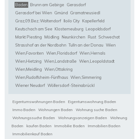
Baden
Brunn am Gebirge
Gerasdorf
Gerasdorf bei Wien
Gmünd
Gramatneusiedl
Graz,09.Bez.:Waltendorf
Iloilo City
Kapellerfeld
Keutschach am See
Klosterneuburg
Leopoldsdorf
Markt Piesting
Mödling
Neunkirchen
Rust
Schwechat
Strasshof an der Nordbahn
Tulln an der Donau
Wien
Wien,Favoriten
Wien,Floridsdorf
Wien,Hernals
Wien,Hietzing
Wien,Landstraße
Wien,Leopoldstadt
Wien,Meidling
Wien,Ottakring
Wien,Rudolfsheim-Fünfhaus
Wien,Simmering
Wiener Neudorf
Wöllersdorf-Steinabrückl
Eigentumswohnungen Baden
Eigentumswohnung Baden
Immo Baden
Wohnungen Baden
Wohnung suche Baden
Wohnungssuche Baden
Wohnungsanzeigen Baden
Wohnung
Baden
kaufen Baden
Immobilie Baden
Immobilien Baden
Immobilienkauf Baden