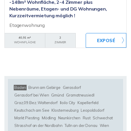
-148m² Wohnfläche, 2-4 Zimmer plus
Nebenräume, Etagen- und DG Wohnungen,
Kurzzeitvermietung möglich !
Etagenwohnung
40,91 m²
2
WOHNFLÄCHE
ZIMMER
Baden
Brunn am Gebirge
Gerasdorf
Gerasdorf bei Wien
Gmünd
Gramatneusiedl
Graz,09.Bez.:Waltendorf
Iloilo City
Kapellerfeld
Keutschach am See
Klosterneuburg
Leopoldsdorf
Markt Piesting
Mödling
Neunkirchen
Rust
Schwechat
Strasshof an der Nordbahn
Tulln an der Donau
Wien