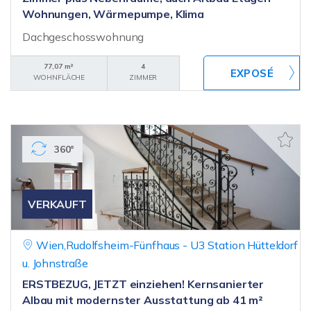
Wohnungen, Wärmepumpe, Klima
Dachgeschosswohnung
77,07 m²
4
WOHNFLÄCHE
ZIMMER
360°
VERKAUFT
Wien,Rudolfsheim-Fünfhaus - U3 Station Hütteldorf
u. Johnstraße
ERSTBEZUG, JETZT einziehen! Kernsanierter
Albau mit modernster Ausstattung ab 41 m²