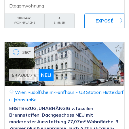
Etagenwohnung
106,04 m²
4
WOHNFLÄCHE
ZIMMER
360°
NEU
647.000,- €
Wien,Rudolfsheim-Fünfhaus - U3 Station Hütteldorf
u. Johnstraße
ERSTBEZUG, UNABHÄNGIG v. fossilen
Brennstoffen, Dachgeschoss NEU mit
modernster Ausstattung 77,07m² Wohnfläche, 3
Zimmer plus Nebenräume, auch Altbau Etagen-