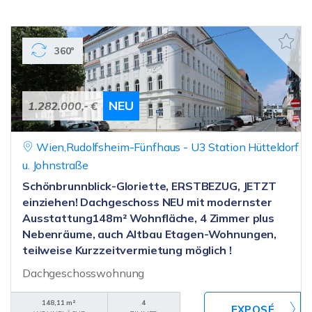
360°
NEU
1.282.000,- €
Wien,Rudolfsheim-Fünfhaus - U3 Station Hütteldorf
u. Johnstraße
Schönbrunnblick-Gloriette, ERSTBEZUG, JETZT
einziehen! Dachgeschoss NEU mit modernster
Ausstattung148m² Wohnfläche, 4 Zimmer plus
Nebenräume, auch Altbau Etagen-Wohnungen,
teilweise Kurzzeitvermietung möglich !
Dachgeschosswohnung
148,11 m²
4