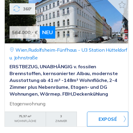
360°
NEU
564.000,- €
Wien,Rudolfsheim-Fünfhaus - U3 Station Hütteldorf
u. Johnstraße
ERSTBEZUG, UNABHÄNGIG v. fossilen
Brennstoffen, kernsanierter Albau, modernste
Ausstattung ab 41 m² -148m² Wohnfläche, 2-4
Zimmer plus Nebenräume, Etagen- und DG
Wohnungen, Wärmep. FBH,Deckenkühlung
Etagenwohnung
75,97 m²
3
WOHNFLÄCHE
ZIMMER