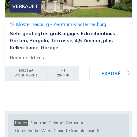
VERKAUFT
Klosterneuburg - Zentrum Klosterneuburg
Sehr gepflegtes großzügiges Eckreihenhaus ,
Garten, Pergola, Terrasse, 4,5 Zimmer, plus
Kellerräume, Garage
Reiheneckhaus
108,22 m²
4,5
WOHNFLÄCHE
ZIMMER
Baden
Brunn am Gebirge
Gerasdorf
Gerasdorf bei Wien
Gmünd
Gramatneusiedl