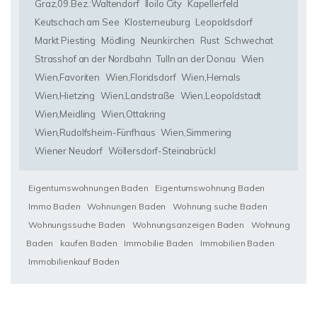
Graz,09.Bez.:Waltendorf
Iloilo City
Kapellerfeld
Keutschach am See
Klosterneuburg
Leopoldsdorf
Markt Piesting
Mödling
Neunkirchen
Rust
Schwechat
Strasshof an der Nordbahn
Tulln an der Donau
Wien
Wien,Favoriten
Wien,Floridsdorf
Wien,Hernals
Wien,Hietzing
Wien,Landstraße
Wien,Leopoldstadt
Wien,Meidling
Wien,Ottakring
Wien,Rudolfsheim-Fünfhaus
Wien,Simmering
Wiener Neudorf
Wöllersdorf-Steinabrückl
Eigentumswohnungen Baden
Eigentumswohnung Baden
Immo Baden
Wohnungen Baden
Wohnung suche Baden
Wohnungssuche Baden
Wohnungsanzeigen Baden
Wohnung
Baden
kaufen Baden
Immobilie Baden
Immobilien Baden
Immobilienkauf Baden