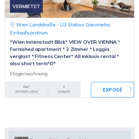
VERMIETET
Wien,Landstraße - U3 Station Gasometer,
Einkaufszentrum
*Wien Innenstadt Blick* VIEW OVER VIENNA *
Furnished apartment * 2 Zimmer * Loggia
verglast * Fitness Center* All inklusiv rental *
also short term*D*
Etagenwohnung
0 m²
2
WOHNFLÄCHE
ZIMMER