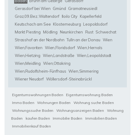
Baden
Brunn am Gebirge
Gerasdorf
Gerasdorf bei Wien
Gmünd
Gramatneusiedl
Graz,09.Bez.:Waltendorf
Iloilo City
Kapellerfeld
Keutschach am See
Klosterneuburg
Leopoldsdorf
Markt Piesting
Mödling
Neunkirchen
Rust
Schwechat
Strasshof an der Nordbahn
Tulln an der Donau
Wien
Wien,Favoriten
Wien,Floridsdorf
Wien,Hernals
Wien,Hietzing
Wien,Landstraße
Wien,Leopoldstadt
Wien,Meidling
Wien,Ottakring
Wien,Rudolfsheim-Fünfhaus
Wien,Simmering
Wiener Neudorf
Wöllersdorf-Steinabrückl
Eigentumswohnungen Baden
Eigentumswohnung Baden
Immo Baden
Wohnungen Baden
Wohnung suche Baden
Wohnungssuche Baden
Wohnungsanzeigen Baden
Wohnung
Baden
kaufen Baden
Immobilie Baden
Immobilien Baden
Immobilienkauf Baden