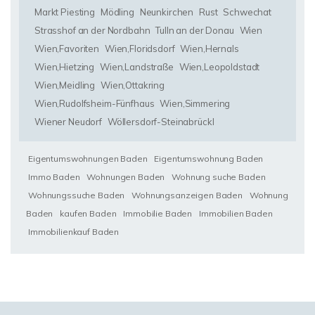
Markt Piesting
Mödling
Neunkirchen
Rust
Schwechat
Strasshof an der Nordbahn
Tulln an der Donau
Wien
Wien,Favoriten
Wien,Floridsdorf
Wien,Hernals
Wien,Hietzing
Wien,Landstraße
Wien,Leopoldstadt
Wien,Meidling
Wien,Ottakring
Wien,Rudolfsheim-Fünfhaus
Wien,Simmering
Wiener Neudorf
Wöllersdorf-Steinabrückl
Eigentumswohnungen Baden
Eigentumswohnung Baden
Immo Baden
Wohnungen Baden
Wohnung suche Baden
Wohnungssuche Baden
Wohnungsanzeigen Baden
Wohnung
Baden
kaufen Baden
Immobilie Baden
Immobilien Baden
Immobilienkauf Baden