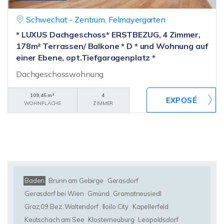
Schwechat - Zentrum, Felmayergarten
* LUXUS Dachgeschoss* ERSTBEZUG, 4 Zimmer,
178m² Terrassen/ Balkone * D * und Wohnung auf
einer Ebene, opt.Tiefgaragenplatz *
Dachgeschosswohnung
109,45 m²
4
WOHNFLÄCHE
ZIMMER
Baden
Brunn am Gebirge
Gerasdorf
Gerasdorf bei Wien
Gmünd
Gramatneusiedl
Graz,09.Bez.:Waltendorf
Iloilo City
Kapellerfeld
Keutschach am See
Klosterneuburg
Leopoldsdorf