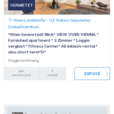
VERMIETET
Wien,Landstraße - U3 Station Gasometer,
Einkaufszentrum
*Wien Innenstadt Blick* VIEW OVER VIENNA *
Furnished apartment * 2 Zimmer * Loggia
verglast * Fitness Center* All inklusiv rental *
also short term*D*
Etagenwohnung
0 m²
2
WOHNFLÄCHE
ZIMMER