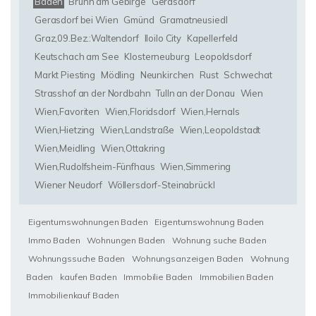
Baden
Brunn am Gebirge
Gerasdorf
Gerasdorf bei Wien
Gmünd
Gramatneusiedl
Graz,09.Bez.:Waltendorf
Iloilo City
Kapellerfeld
Keutschach am See
Klosterneuburg
Leopoldsdorf
Markt Piesting
Mödling
Neunkirchen
Rust
Schwechat
Strasshof an der Nordbahn
Tulln an der Donau
Wien
Wien,Favoriten
Wien,Floridsdorf
Wien,Hernals
Wien,Hietzing
Wien,Landstraße
Wien,Leopoldstadt
Wien,Meidling
Wien,Ottakring
Wien,Rudolfsheim-Fünfhaus
Wien,Simmering
Wiener Neudorf
Wöllersdorf-Steinabrückl
Eigentumswohnungen Baden
Eigentumswohnung Baden
Immo Baden
Wohnungen Baden
Wohnung suche Baden
Wohnungssuche Baden
Wohnungsanzeigen Baden
Wohnung
Baden
kaufen Baden
Immobilie Baden
Immobilien Baden
Immobilienkauf Baden