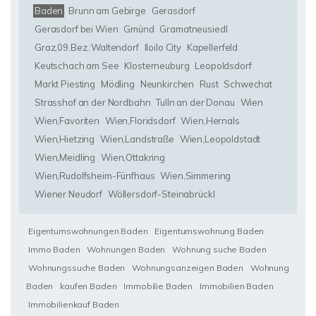
Baden
Brunn am Gebirge
Gerasdorf
Gerasdorf bei Wien
Gmünd
Gramatneusiedl
Graz,09.Bez.:Waltendorf
Iloilo City
Kapellerfeld
Keutschach am See
Klosterneuburg
Leopoldsdorf
Markt Piesting
Mödling
Neunkirchen
Rust
Schwechat
Strasshof an der Nordbahn
Tulln an der Donau
Wien
Wien,Favoriten
Wien,Floridsdorf
Wien,Hernals
Wien,Hietzing
Wien,Landstraße
Wien,Leopoldstadt
Wien,Meidling
Wien,Ottakring
Wien,Rudolfsheim-Fünfhaus
Wien,Simmering
Wiener Neudorf
Wöllersdorf-Steinabrückl
Eigentumswohnungen Baden
Eigentumswohnung Baden
Immo Baden
Wohnungen Baden
Wohnung suche Baden
Wohnungssuche Baden
Wohnungsanzeigen Baden
Wohnung
Baden
kaufen Baden
Immobilie Baden
Immobilien Baden
Immobilienkauf Baden