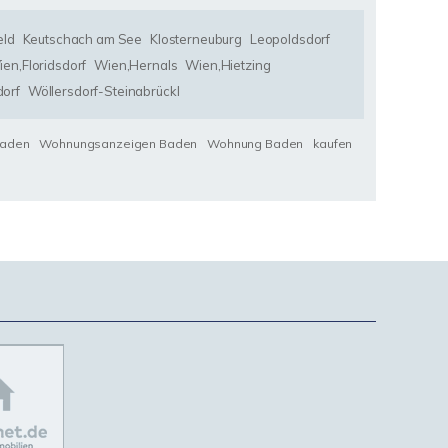
eld
Keutschach am See
Klosterneuburg
Leopoldsdorf
en,Floridsdorf
Wien,Hernals
Wien,Hietzing
orf
Wöllersdorf-Steinabrückl
Baden
Wohnungsanzeigen Baden
Wohnung Baden
kaufen