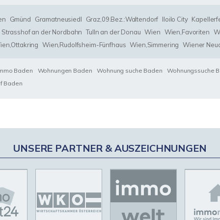
en
Gmünd
Gramatneusiedl
Graz,09.Bez.:Waltendorf
Iloilo City
Kapellerf
Strasshof an der Nordbahn
Tulln an der Donau
Wien
Wien,Favoriten
Wi
ien,Ottakring
Wien,Rudolfsheim-Fünfhaus
Wien,Simmering
Wiener Neud
Immo Baden
Wohnungen Baden
Wohnung suche Baden
Wohnungssuche 
uf Baden
UNSERE PARTNER & AUSZEICHNUNGEN