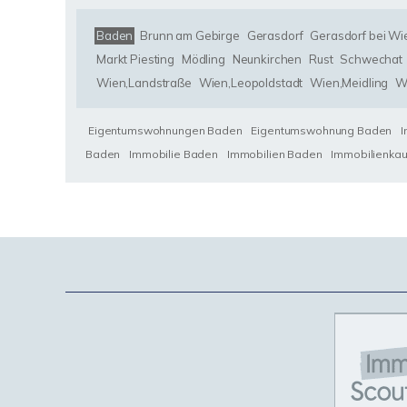
Baden
Brunn am Gebirge
Gerasdorf
Gerasdorf bei Wi
Markt Piesting
Mödling
Neunkirchen
Rust
Schwechat
Wien,Landstraße
Wien,Leopoldstadt
Wien,Meidling
W
Eigentumswohnungen Baden
Eigentumswohnung Baden
Baden
Immobilie Baden
Immobilien Baden
Immobilienka