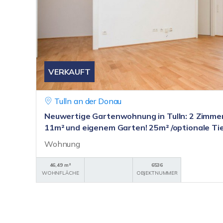
VERKAUFT
Tulln an der Donau
Neuwertige Gartenwohnung in Tulln: 2 Zimmer
11m² und eigenem Garten! 25m² /optionale Ti
Wohnung
46,49 m²
6536
WOHNFLÄCHE
OBJEKTNUMMER