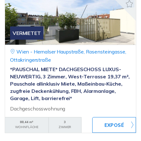
VERMIETET
Wien - Hernalser Haupstraße, Rosensteingasse,
Ottakringerstraße
*PAUSCHAL MIETE* DACHGESCHOSS LUXUS-
NEUWERTIG, 3 Zimmer, West-Terrasse 19,37 m²,
Pauschale allinklusiv Miete, Maßeinbau-Küche,
zugfreie Deckenkühlung, FBH, Alarmanlage,
Garage, Lift, barrierefrei*
Dachgeschosswohnung
88,44 m²
3
WOHNFLÄCHE
ZIMMER