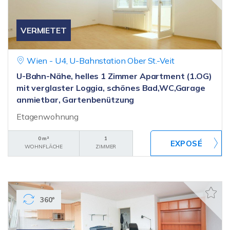
VERMIETET
Wien - U4, U-Bahnstation Ober St.-Veit
U-Bahn-Nähe, helles 1 Zimmer Apartment (1.OG)
mit verglaster Loggia, schönes Bad,WC,Garage
anmietbar, Gartenbenützung
Etagenwohnung
0 m²
1
WOHNFLÄCHE
ZIMMER
360°