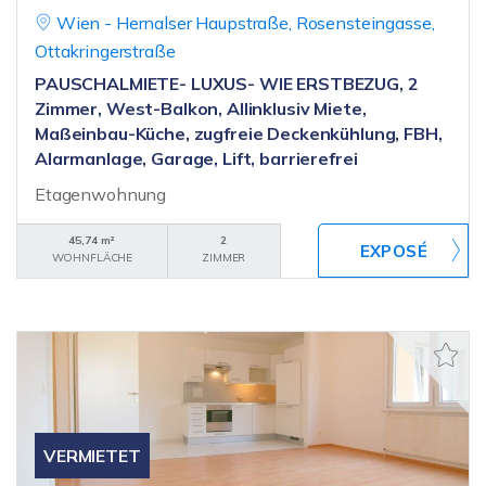
Wien - Hernalser Haupstraße, Rosensteingasse,
Ottakringerstraße
PAUSCHALMIETE- LUXUS- WIE ERSTBEZUG, 2
Zimmer, West-Balkon, Allinklusiv Miete,
Maßeinbau-Küche, zugfreie Deckenkühlung, FBH,
Alarmanlage, Garage, Lift, barrierefrei
Etagenwohnung
45,74 m²
2
WOHNFLÄCHE
ZIMMER
VERMIETET