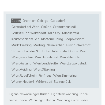
Baden
Brunn am Gebirge
Gerasdorf
Gerasdorf bei Wien
Gmünd
Gramatneusiedl
Graz,09.Bez.:Waltendorf
Iloilo City
Kapellerfeld
Keutschach am See
Klosterneuburg
Leopoldsdorf
Markt Piesting
Mödling
Neunkirchen
Rust
Schwechat
Strasshof an der Nordbahn
Tulln an der Donau
Wien
Wien,Favoriten
Wien,Floridsdorf
Wien,Hernals
Wien,Hietzing
Wien,Landstraße
Wien,Leopoldstadt
Wien,Meidling
Wien,Ottakring
Wien,Rudolfsheim-Fünfhaus
Wien,Simmering
Wiener Neudorf
Wöllersdorf-Steinabrückl
Eigentumswohnungen Baden
Eigentumswohnung Baden
Immo Baden
Wohnungen Baden
Wohnung suche Baden