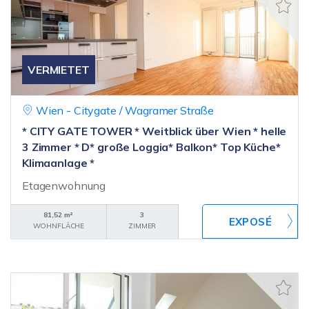
VERMIETET
Wien - Citygate / Wagramer Straße
* CITY GATE TOWER * Weitblick über Wien * helle
3 Zimmer * D* große Loggia* Balkon* Top Küche*
Klimaanlage *
Etagenwohnung
81,52 m²
3
WOHNFLÄCHE
ZIMMER