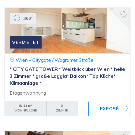
360°
VERMIETET
Wien - Citygate / Wagramer Straße
* CITY GATE TOWER * Weitblick über Wien * helle
3 Zimmer * große Loggia* Balkon* Top Küche*
Klimaanlage *
Etagenwohnung
81,52 m²
3
WOHNFLÄCHE
ZIMMER