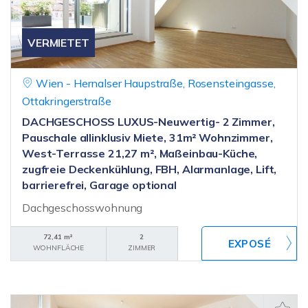
VERMIETET
Wien - Hernalser Haupstraße, Rosensteingasse,
Ottakringerstraße
DACHGESCHOSS LUXUS-Neuwertig- 2 Zimmer,
Pauschale allinklusiv Miete, 31m² Wohnzimmer,
West-Terrasse 21,27 m², Maßeinbau-Küche,
zugfreie Deckenkühlung, FBH, Alarmanlage, Lift,
barrierefrei, Garage optional
Dachgeschosswohnung
72,41 m²
2
WOHNFLÄCHE
ZIMMER