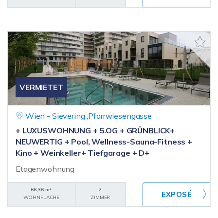
VERMIETET
Wien - Sievering ,Pfarrwiesengasse
+ LUXUSWOHNUNG + 5.OG + GRÜNBLICK+
NEUWERTIG + Pool, Wellness-Sauna-Fitness +
Kino + Weinkeller+ Tiefgarage + D+
Etagenwohnung
66,36 m²
2
WOHNFLÄCHE
ZIMMER