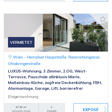
VERMIETET
Wien - Hernalser Haupstraße, Rosensteingasse,
Ottakringerstraße
LUXUS-Wohnung, 3 Zimmer, 2.OG, West-
Terrasse, Pauschale allinklusiv Miete,
Maßeinbau-Küche, zugfreie Deckenkühlung, FBH,
Alarmanlage, Garage, Lift, barrierefrei
Etagenwohnung
67,93 m²
3
WOHNFLÄCHE
ZIMMER