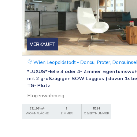
VERKAUFT
Wien,Leopoldstadt - Donau, Prater, Donauinse
*LUXUS*Helle 3 oder 4- Zimmer Eigentums
mit 2 großzügigen SOW Loggias ( davon 1x be
TG- Platz
Etagenwohnung
121,96 m²
3
5214
WOHNFLÄCHE
ZIMMER
OBJEKTNUMMER