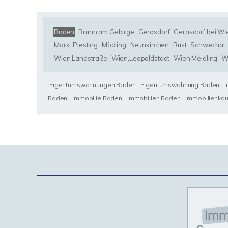
Baden
Brunn am Gebirge
Gerasdorf
Gerasdorf bei Wi
Markt Piesting
Mödling
Neunkirchen
Rust
Schwechat
Wien,Landstraße
Wien,Leopoldstadt
Wien,Meidling
W
Eigentumswohnungen Baden
Eigentumswohnung Baden
Baden
Immobilie Baden
Immobilien Baden
Immobilienka