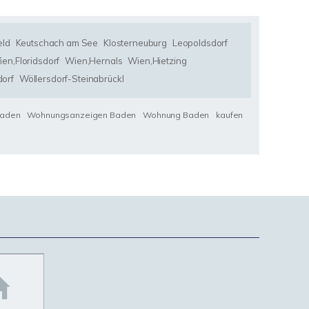
eld
Keutschach am See
Klosterneuburg
Leopoldsdorf
en,Floridsdorf
Wien,Hernals
Wien,Hietzing
orf
Wöllersdorf-Steinabrückl
Baden
Wohnungsanzeigen Baden
Wohnung Baden
kaufen