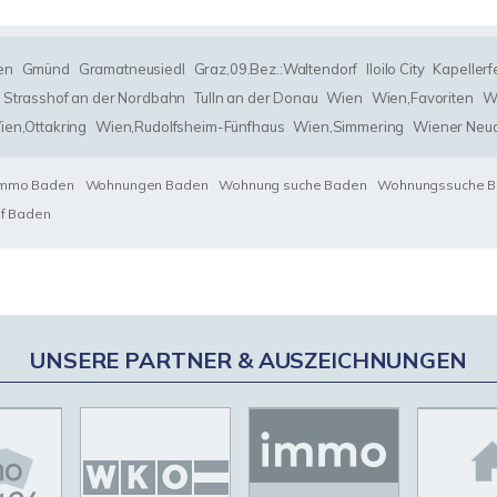
en
Gmünd
Gramatneusiedl
Graz,09.Bez.:Waltendorf
Iloilo City
Kapellerf
Strasshof an der Nordbahn
Tulln an der Donau
Wien
Wien,Favoriten
Wi
ien,Ottakring
Wien,Rudolfsheim-Fünfhaus
Wien,Simmering
Wiener Neud
Immo Baden
Wohnungen Baden
Wohnung suche Baden
Wohnungssuche 
uf Baden
UNSERE PARTNER & AUSZEICHNUNGEN