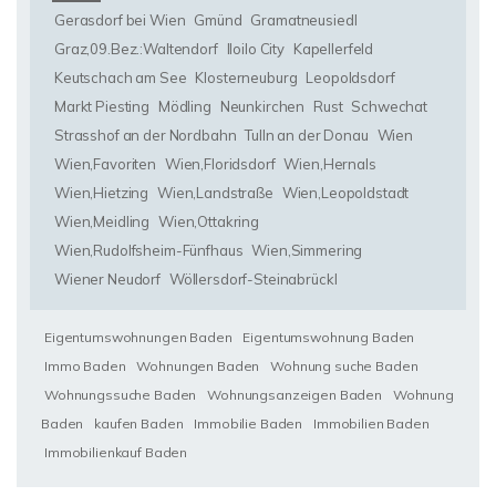
Gerasdorf bei Wien
Gmünd
Gramatneusiedl
Graz,09.Bez.:Waltendorf
Iloilo City
Kapellerfeld
Keutschach am See
Klosterneuburg
Leopoldsdorf
Markt Piesting
Mödling
Neunkirchen
Rust
Schwechat
Strasshof an der Nordbahn
Tulln an der Donau
Wien
Wien,Favoriten
Wien,Floridsdorf
Wien,Hernals
Wien,Hietzing
Wien,Landstraße
Wien,Leopoldstadt
Wien,Meidling
Wien,Ottakring
Wien,Rudolfsheim-Fünfhaus
Wien,Simmering
Wiener Neudorf
Wöllersdorf-Steinabrückl
Eigentumswohnungen Baden
Eigentumswohnung Baden
Immo Baden
Wohnungen Baden
Wohnung suche Baden
Wohnungssuche Baden
Wohnungsanzeigen Baden
Wohnung
Baden
kaufen Baden
Immobilie Baden
Immobilien Baden
Immobilienkauf Baden